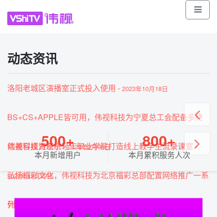
vshitv.com
400-8228-106(销售、技术服务热线)
010-56707578(总机)
13241380090(商务)
伟视科技(公众号)
动态资讯
洛阳老城区演播室正式投入使用
-
2023年10月18日
BS+CS+APPLE皆可用，伟视科技为宁夏总工会配备多终
500+
800+
端兼容媒资系统
伟视科技为辽宁轻工职业学院打造线上教学主流录课室
-
-
2023年2月06日
本月新增用户
本月累积服务人次
弘扬福彩文化，伟视科技为北京福彩总部配置网络推广一系
2022年12月29日
列设备
什么是媒资？媒资可以给我们带来什么便利
-
-
2022年12月14日
2022年4月28日