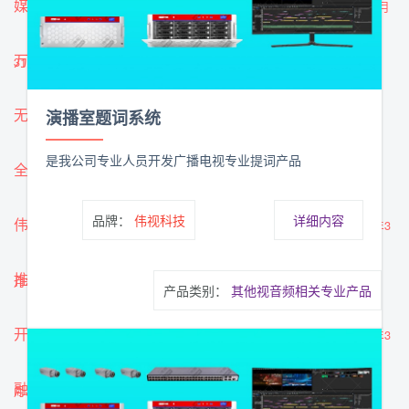
媒体资产管理NAS一体系统在上海好医术的应用
-
2022年3月
万兆网络存储NAS的应用
-
2022年3月30日
31日
无线通话系统的广泛应用
-
演播室题词系统
2022年3月28日
是我公司专业人员开发广播电视专业提词产品
全面推进音视频技术研发与应用
-
2022年3月29日
品牌：
伟视科技
详细内容
伟视科技助力临海市红色旅游中心打造融媒体平台
-
2022年3
推进县市级融媒体中心建设
-
2022年3月24日
月25日
产品类别：
其他视音频相关专业产品
开阳县检察院虚拟融媒已搭建完毕并正式投入使用
-
2022年3
融媒体时代下的“产业化”
-
2022年3月17日
月18日