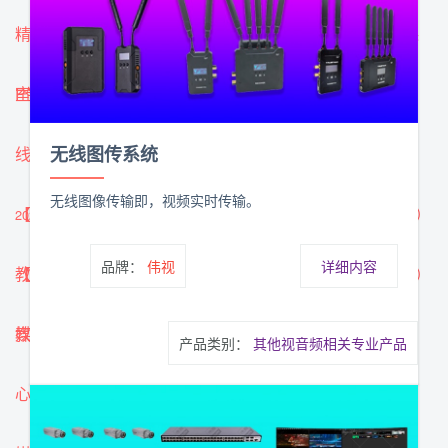
精品录课成为主流，伟视科技为北京工业大学打造4K录课
室
P制和N制有什么区别
-
-
2022年10月21日
2022年7月28日
无线图传系统
线上教学成主流，伟视科技为国软创新打造教育演播室
-
无线图像传输即，视频实时传输。
【演播室】线上教学成主流，伟视科技为国软创新（北京）
2022年6月03日
品牌：
伟视
详细内容
教育科技公司打造整套演播室
【演播室】线上教学成主流，伟视科技为国软创新（北京）
-
2022年6月03日
教育科技公司打造整套演播室
媒体融合有标准,但探索无边界
-
-
2022年6月02日
2022年4月07日
产品类别：
其他视音频相关专业产品
心理健康检测系统的应用
-
2022年4月01日