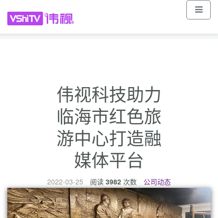
vshitv.com
400-8228-106(销售、技术服务热线)
010-56707578(总机)
13241380090(商务)
伟视科技(公众号)
伟视科技助力
临海市红色旅
游中心打造融
媒体平台
2022-03-25
阅读
3982
次数
公司动态