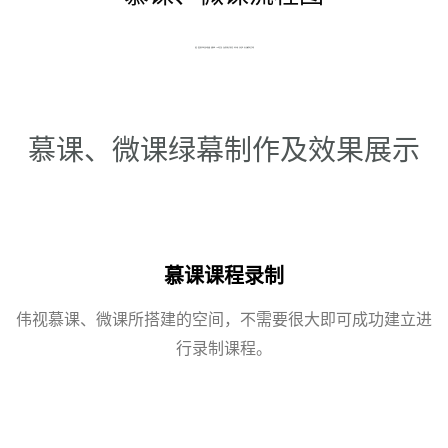
慕课、微课制作系统完成录制拍摄、智能抠像、3D场景合成、自由创作图文字幕包装、机位切换、实时连线、同步直播等视频全流程
慕课、微课绿幕制作及效果展示
慕课课程录制
伟视慕课、微课所搭建的空间，不需要很大即可成功建立进
行录制课程。